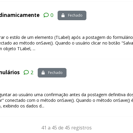
s dinamicamente
0
Fechado
r o estilo de um elemento (TLabel) após a postagem do formulário
ctado ao método onSave(). Quando o usuário clicar no botão "Salva
 objeto TLabel, ...
mulários
2
Fechado
tar ao usuário uma confirmação antes da postagem definitiva dos
r" conectado com o método onSave(). Quando o método onSave() é e
 exibindo os dados d...
41 a 45 de 45 registros