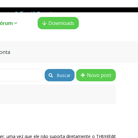
Adianti Creator
o PHP
:
Fórum
Downloads
onta
Novo post
Buscar
er, uma vez que ele não suporta diretamente o THtmlEdit