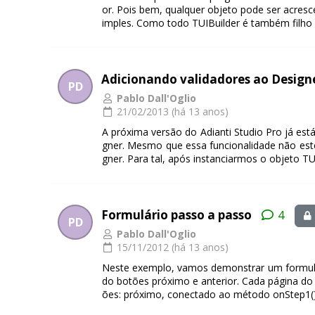
or. Pois bem, qualquer objeto pode ser acres
imples. Como todo TUIBuilder é também filho d
Adicionando validadores ao Design
PD
Pablo Dall'Oglio
21/02/2013 (há 13 anos)
A próxima versão do Adianti Studio Pro já es
gner. Mesmo que essa funcionalidade não est
gner. Para tal, após instanciarmos o objeto TUI
Formulário passo a passo
4
PD
Pablo Dall'Oglio
15/11/2012 (há 13 anos)
Neste exemplo, vamos demonstrar um formulár
do botões próximo e anterior. Cada página d
ões: próximo, conectado ao método onStep1(); 