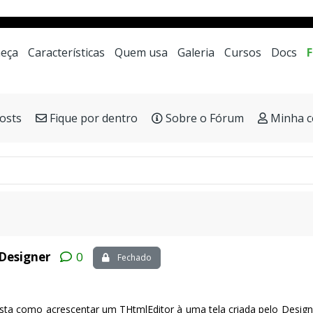
a LowCode mais moderna e veloz para desenvolviment
eça
Características
Quem usa
Galeria
Cursos
Docs
osts
Fique por dentro
Sobre o Fórum
Minha c
Designer
0
Fechado
sta como acrescentar um THtmlEditor à uma tela criada pelo Design