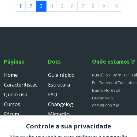
1
2
3
4
5
6
7
8
9
10
Páginas
Docs
Onde estamos
Home
Guia rápido
Rua Júlio F. Born, 111, sa
Ed. Comercial Tom Jobim
Caracterítiscas
Estrutura
Bairro Florestal
Quem usa
FAQ
Lajeado-RS
Cursos
Changelog
CEP 95.900-716
Fórum
Migração
Downloads
API
Controle a sua privacidade
Timeline
Guia