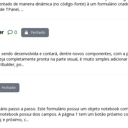
centado de maneira dinâmica (no código-fonte) à um formulário criad
e TPanel, ...
er
0
Fechado
tá sendo desenvolvida e contará, dentre novos componentes, com a po
eja completamente pronta na parte visual, é muito simples adicion
Builder, po...
Fechado
io passo a passo. Este formulário possui um objeto notebook com 
o notebook possui dois campos. A página 1 tem um botão próximo co
e próximo, c...