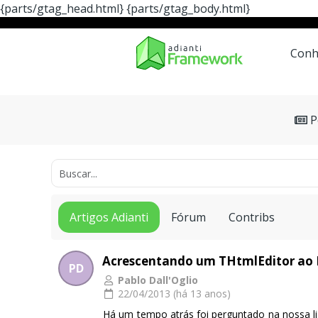
{parts/gtag_head.html}
{parts/gtag_body.html}
Conheça
A Ferrament
Conh
P
Artigos Adianti
Fórum
Contribs
Acrescentando um THtmlEditor ao 
PD
Pablo Dall'Oglio
22/04/2013 (há 13 anos)
Há um tempo atrás foi perguntado na nossa li