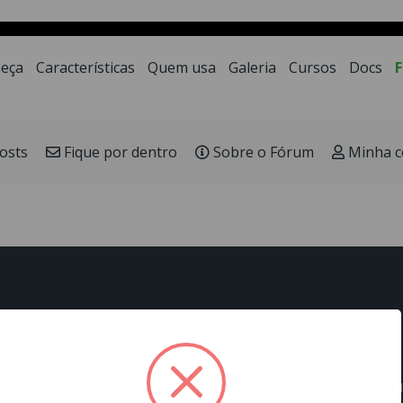
a LowCode mais moderna e veloz para desenvolviment
eça
Características
Quem usa
Galeria
Cursos
Docs
osts
Fique por dentro
Sobre o Fórum
Minha c
Páginas
Docs
Onde estamos
Home
Guia rápido
Rua Júlio F. Born, 111, sa