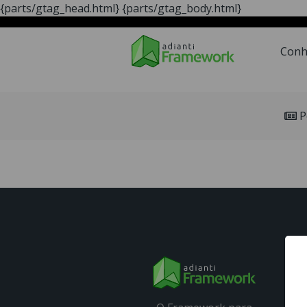
{parts/gtag_head.html}
{parts/gtag_body.html}
Conheça
A Ferrament
Conh
P