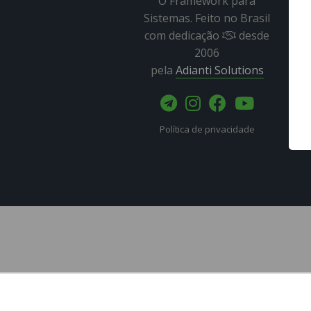
O Framework para
Sistemas. Feito no Brasil
com dedicação
desde
2006
pela
Adianti Solutions
Política de privacidade