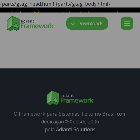
{parts/gtag_head.html}
{parts/gtag_body.html}
Conheça
A Ferramenta LowCode mais moderna e
Adianti Creator
veloz para desenvolvimento PHP
:
Downloads
O Framework para Sistemas. Feito no Brasil com
dedicação
desde 2006
pela
Adianti Solutions