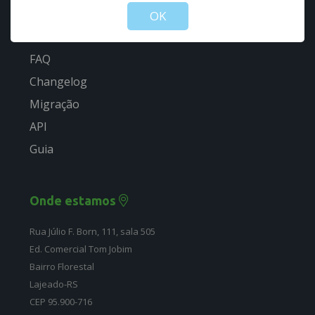
Guia rápido
OK
Estrutura
FAQ
Changelog
Migração
API
Guia
Onde estamos
Rua Júlio F. Born, 111, sala 505
Ed. Comercial Tom Jobim
Bairro Florestal
Lajeado-RS
CEP 95.900-716