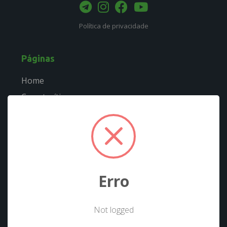
Política de privacidade
Páginas
Home
Caracterítiscas
Quem usa
Cursos
Fórum
Downloads
Erro
Timeline
Not logged
Docs
!
Not valid!