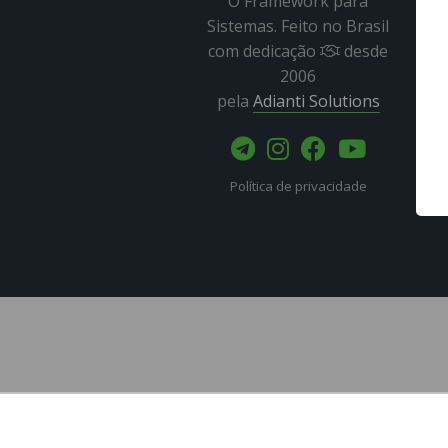
O Framework para
Sistemas. Feito no Brasil
com dedicação
desde
2006
pela
Adianti Solutions
Política de privacidade