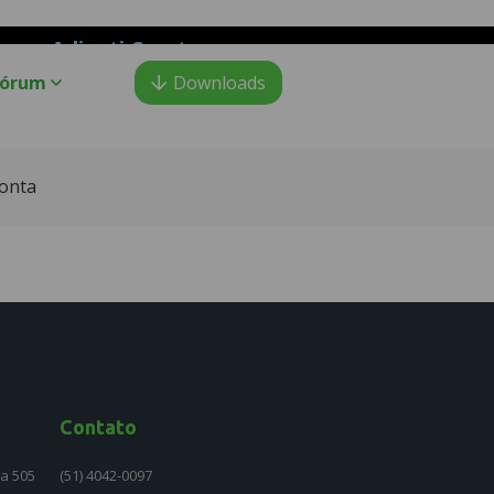
Adianti Creator
o PHP
:
Fórum
Downloads
onta
Contato
la 505
(51) 4042-0097