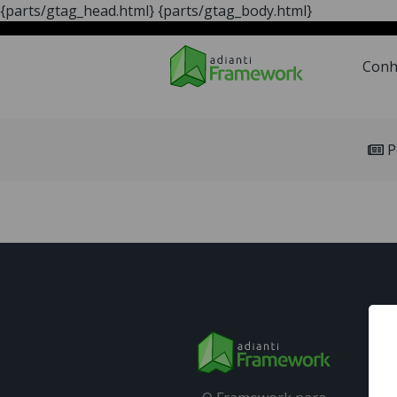
{parts/gtag_head.html}
{parts/gtag_body.html}
Conheça
A Ferrament
Conh
P