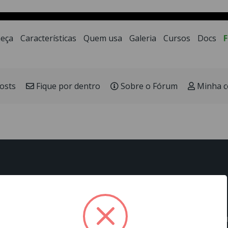
a LowCode mais moderna e veloz para desenvolviment
eça
Características
Quem usa
Galeria
Cursos
Docs
osts
Fique por dentro
Sobre o Fórum
Minha c
Páginas
Docs
Onde estamos
Home
Guia rápido
Rua Júlio F. Born, 111, sa