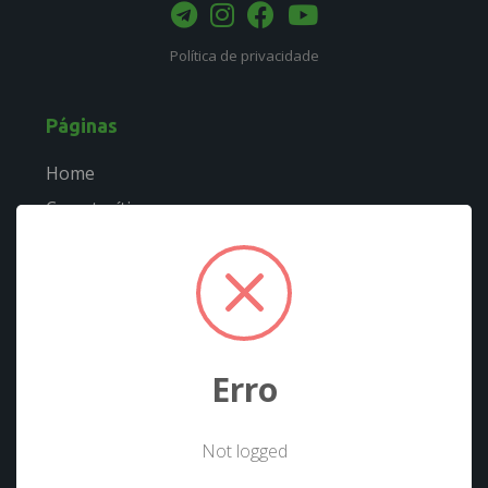
Política de privacidade
Páginas
Home
Caracterítiscas
Quem usa
Cursos
Fórum
Downloads
Erro
Timeline
Not logged
Docs
!
Not valid!