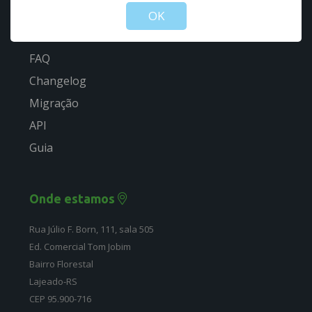
Guia rápido
OK
Estrutura
FAQ
Changelog
Migração
API
Guia
Onde estamos
Rua Júlio F. Born, 111, sala 505
Ed. Comercial Tom Jobim
Bairro Florestal
Lajeado-RS
CEP 95.900-716