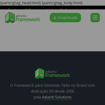
{parts/gtag_head.html}
{parts/gtag_body.html}
Conheça
A Ferramenta LowCode mais moderna e
Adianti Creator
veloz para desenvolvimento PHP
:
Downloads
O Framework para Sistemas. Feito no Brasil com
dedicação
desde 2006
pela
Adianti Solutions