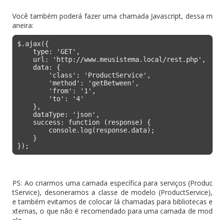
Você também poderá fazer uma chamada Javascript, dessa m
aneira:
$.ajax({ 

    type: 'GET', 

    url: 'http://www.meusistema.local/rest.php', 

    data: {

        'class': 'ProductService',

        'method': 'getBetween',

        'from': '1',

        'to': '4'

    }, 

    dataType: 'json',

    success: function (response) { 

        console.log(response.data);

    }

PS: Ao criarmos uma camada específica para serviços (Produc
tService), desoneramos a classe de modelo (ProductService),
e também evitamos de colocar lá chamadas para bibliotecas e
xternas, o que não é recomendado para uma camada de mod