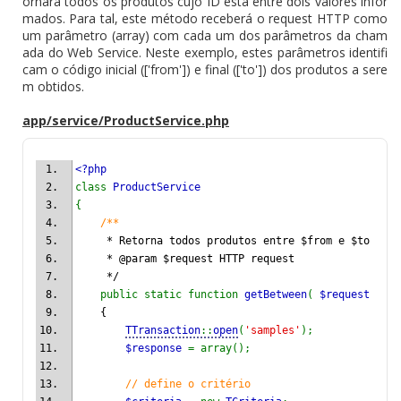
ornará todos os produtos cujo ID está entre dois valores infor
mados. Para tal, este método receberá o request HTTP como
um parâmetro (array) com cada um dos parâmetros da cham
ada do Web Service. Neste exemplo, estes parâmetros identifi
cam o código inicial (['from']) e final (['to']) dos produtos a sere
m obtidos.
app/service/ProductService.php
<?php
class 
ProductService
{
/**
     * Retorna todos produtos entre $from e $to
     * @param $request HTTP request
     */
public static function 
getBetween
( 
$request 
)
    {
TTransaction
::
open
(
'samples'
);
$response 
= array();
// define o critério