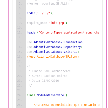
//error_reporting(E_ALL);
chdir
(
'../../'
);
require_once 
'init.php'
;
header
(
'Content-Type: application/json; charset=
use 
Adianti\Database\TTransaction
;
use 
Adianti\Database\TRepository
;
use 
Adianti\Database\TCriteria
;
//use Adianti\Database\TFilter;
/*
 * Classe ModuloWebservice
 * Autor: Jackson Meires
 * Data: 11/02/2016 
 */
class 
ModuloWebservice 
{
//Retorna os municipios que o usuario esta d