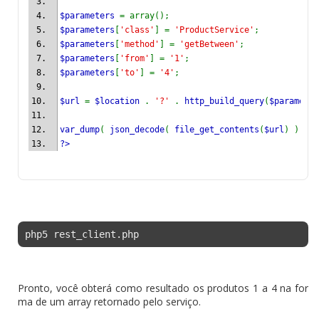
$parameters 
= array();
$parameters
[
'class'
] = 
'ProductService'
;
$parameters
[
'method'
] = 
'getBetween'
;
$parameters
[
'from'
] = 
'1'
;
$parameters
[
'to'
] = 
'4'
;
$url 
= 
$location 
. 
'?' 
. 
http_build_query
(
$parameter
var_dump
( 
json_decode
( 
file_get_contents
(
$url
) ) );
?>
php5 rest_client.php
Pronto, você obterá como resultado os produtos 1 a 4 na for
ma de um array retornado pelo serviço.