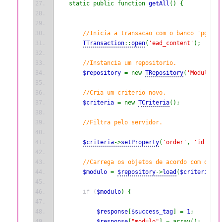
static public function 
getAll
() {
//Inicia a transacao com o banco 'pg_cer
TTransaction
::
open
(
'ead_content'
);
//Instancia um repositorio.
$repository 
= new 
TRepository
(
'Modulo'
);
//Cria um criterio novo.
$criteria 
= new 
TCriteria
();
//Filtra pelo servidor.
$criteria
->
setProperty
(
'order'
, 
'id'
);
//Carrega os objetos de acordo com o cri
$modulo 
= 
$repository
->
load
(
$criteria
);
        if (
$modulo
) {
$response
[
$success_tag
] = 
1
;
$response
[
"modulo"
] = array();