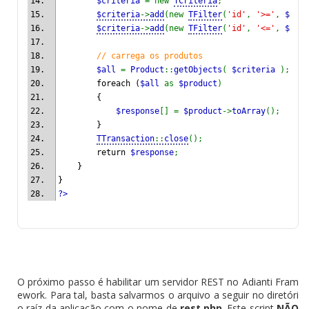
$criteria 
= new 
TCriteria
;
$criteria
->
add
(new 
TFilter
(
'id'
, 
'>='
, 
$requ
$criteria
->
add
(new 
TFilter
(
'id'
, 
'<='
, 
$requ
// carrega os produtos
$all 
= 
Product
::
getObjects
( 
$criteria 
);
        foreach (
$all 
as 
$product
)
        {
$response
[] = 
$product
->
toArray
();
        }
TTransaction
::
close
();
        return 
$response
;
    }
}
?>
O próximo passo é habilitar um servidor REST no Adianti Fram
ework. Para tal, basta salvarmos o arquivo a seguir no diretóri
o raíz da aplicação com o nome de
rest.php
. Este script
NÃO