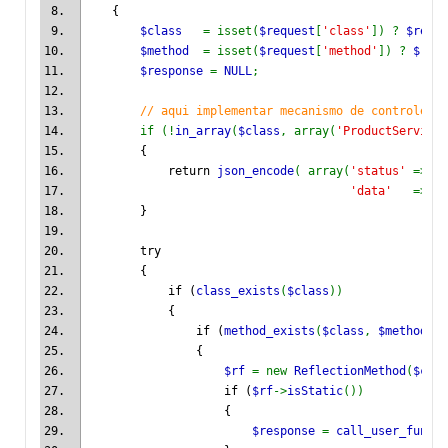
    {
$class   
= isset(
$request
[
'class'
]) ? 
$reque
$method  
= isset(
$request
[
'method'
]) ? 
$requ
$response 
= 
NULL
;
// aqui implementar mecanismo de controle !!
if (!
in_array
(
$class
, array(
'ProductService'
        {
            return 
json_encode
( array(
'status' 
=> 
'e
'data'   
=> 
_t
        }
        try
        {
            if (
class_exists
(
$class
))
            {
                if (
method_exists
(
$class
, 
$method
))
                {
$rf 
= new 
ReflectionMethod
(
$clas
                    if (
$rf
->
isStatic
())
                    {
$response 
= 
call_user_func
(a