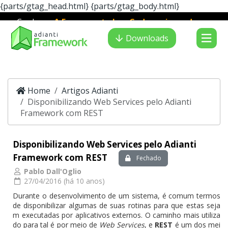
{parts/gtag_head.html}
{parts/gtag_body.html}
Conheça
A Ferramenta LowCode mais moderna e
Adianti Creator
veloz para desenvolvimento PHP
:
Downloads
Home
Artigos Adianti
Disponibilizando Web Services pelo Adianti
Framework com REST
Disponibilizando Web Services pelo Adianti
Framework com REST
Fechado
Pablo Dall'Oglio
27/04/2016 (há 10 anos)
Durante o desenvolvimento de um sistema, é comum termos
de disponibilizar algumas de suas rotinas para que estas seja
m executadas por aplicativos externos. O caminho mais utiliza
do para tal é por meio de
Web Services
, e
REST
é um dos mei