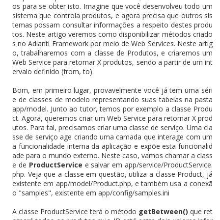
os para se obter isto. Imagine que você desenvolveu todo um
sistema que controla produtos, e agora precisa que outros sis
temas possam consultar informações a respeito destes produ
tos. Neste artigo veremos como disponibilizar métodos criado
s no Adianti Framework por meio de Web Services. Neste artig
o, trabalharemos com a classe de Produtos, e criaremos um
Web Service para retornar X produtos, sendo a partir de um int
ervalo definido (from, to).
Bom, em primeiro lugar, provavelmente você já tem uma séri
e de classes de modelo representando suas tabelas na pasta
app/model. Junto ao tutor, temos por exemplo a classe Produ
ct. Agora, queremos criar um Web Service para retornar X prod
utos. Para tal, precisamos criar uma classe de serviço. Uma cla
sse de serviço age criando uma camada que interage com um
a funcionalidade interna da aplicação e expõe esta funcionalid
ade para o mundo externo. Neste caso, vamos chamar a class
e de
ProductService
e salvar em app/service/ProductService.
php. Veja que a classe em questão, utiliza a classe Product, já
existente em app/model/Product.php, e também usa a conexã
o "samples", existente em app/config/samples.ini
A classe ProductService terá o método
getBetween()
que ret