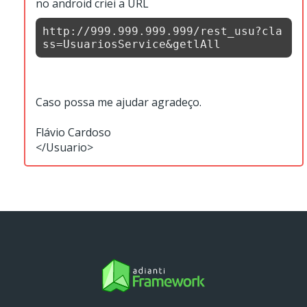
no android criei a URL
http://999.999.999.999/rest_usu?cla
ss=UsuariosService&getlAll
Caso possa me ajudar agradeço.
Flávio Cardoso
</Usuario>