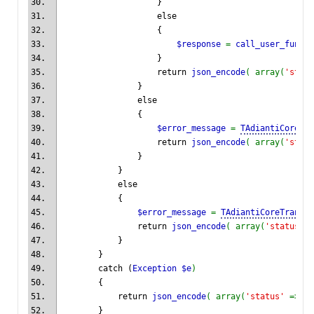
                    }
                    else
                    {
$response 
= 
call_user_func
(a
                    }
                    return 
json_encode
( array(
'statu
                }
                else
                {
$error_message 
= 
TAdiantiCoreTr
                    return 
json_encode
( array(
'statu
                }
            }
            else
            {
$error_message 
= 
TAdiantiCoreTransla
                return 
json_encode
( array(
'status' 
=
            }
        }
        catch (
Exception $e
)
        {
            return 
json_encode
( array(
'status' 
=> 
'e
        }