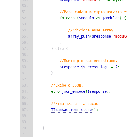
//Para cada municipio usuario existe
foreach (
$modulo 
as 
$modulos
) {
//Adiciona esse array.
array_push
(
$response
[
"modulo"
], 
            }
        } else {
//Municipio nao encontrado.
$response
[
$success_tag
] = 
2
;
        }
//Exibe o JSON.
echo 
json_encode
(
$response
);
//Finaliza a transacao
TTransaction
::
close
();
    }