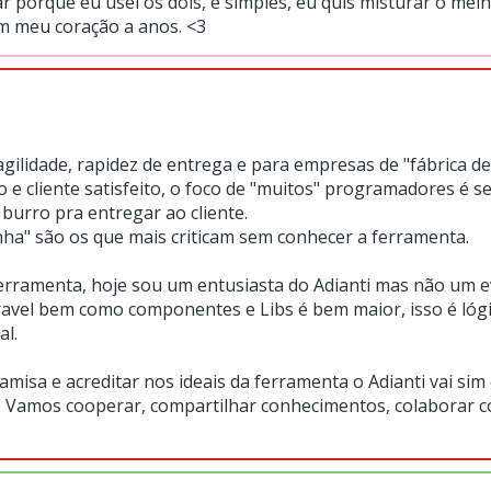
ar porque eu usei os dois, é simples, eu quis misturar o me
tam meu coração a anos. <3
agilidade, rapidez de entrega e para empresas de "fábrica d
o e cliente satisfeito, o foco de "muitos" programadores é 
burro pra entregar ao cliente.
ha" são os que mais criticam sem conhecer a ferramenta.
ferramenta, hoje sou um entusiasta do Adianti mas não um e
avel bem como componentes e Libs é bem maior, isso é lógic
al.
camisa e acreditar nos ideais da ferramenta o Adianti vai 
. Vamos cooperar, compartilhar conhecimentos, colaborar 