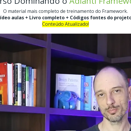
rso Dominando o
Adianti Framew
O material mais completo de treinamento do Framework.
ídeo aulas + Livro completo + Códigos fontes do projet
Conteúdo Atualizado!