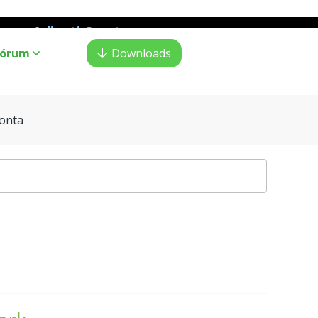
Adianti Creator
o PHP
:
Fórum
Downloads
onta