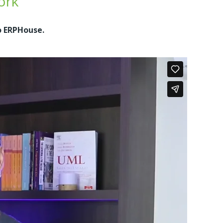
ork
o ERPHouse.