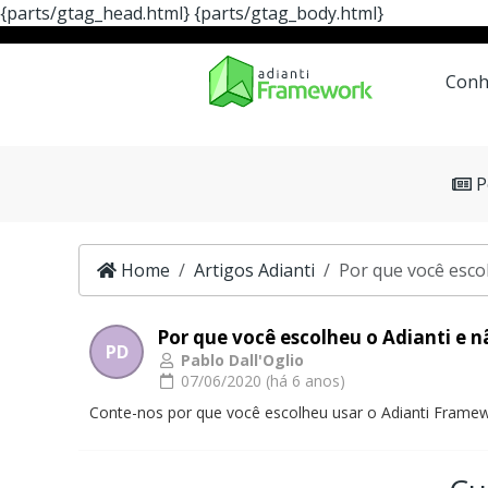
{parts/gtag_head.html}
{parts/gtag_body.html}
Conheça
A Ferrament
Conh
P
Home
Artigos Adianti
Por que você esc
Por que você escolheu o Adianti e
PD
Pablo Dall'Oglio
07/06/2020 (há 6 anos)
Conte-nos por que você escolheu usar o Adianti Fram