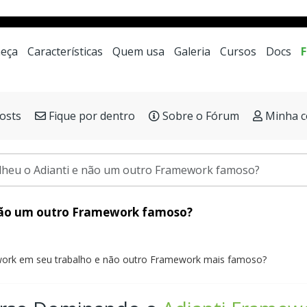
a LowCode mais moderna e veloz para desenvolviment
eça
Características
Quem usa
Galeria
Cursos
Docs
osts
Fique por dentro
Sobre o Fórum
Minha c
olheu o Adianti e não um outro Framework famoso?
 não um outro Framework famoso?
ework em seu trabalho e não outro Framework mais famoso?