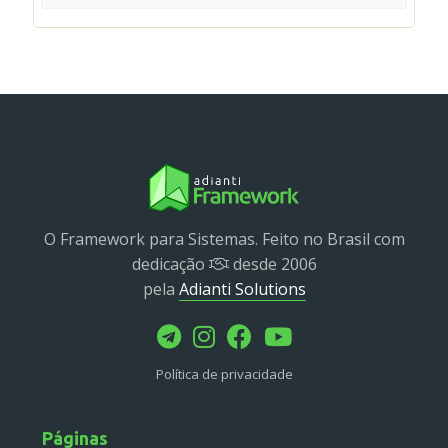
service
util
validator
widget
base
chart
container
datagrid
dialog
O Framework para Sistemas. Feito no Brasil com
form
dedicação
desde 2006
util
pela
Adianti Solutions
menu
template
wrapper
Política de privacidade
wrapper
Páginas
Reports