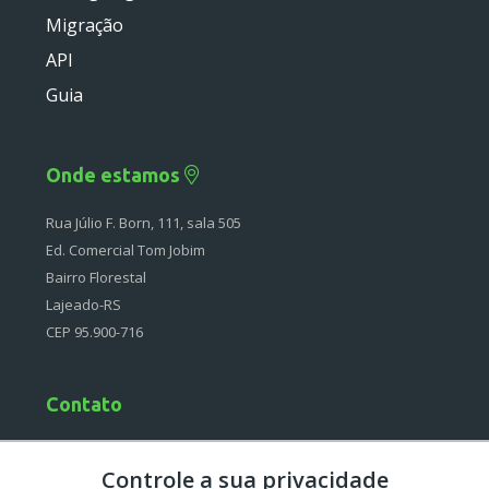
Migração
API
Guia
Onde estamos
Rua Júlio F. Born, 111, sala 505
Ed. Comercial Tom Jobim
Bairro Florestal
Lajeado-RS
CEP 95.900-716
Contato
(51) 4042-0097
Controle a sua privacidade
Segunda à Sexta