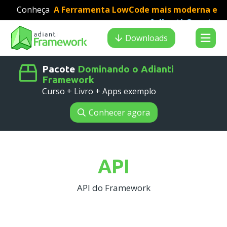
Conheça
A Ferramenta LowCode mais moderna e
Adianti Creator
veloz para desenvolvimento PHP
:
Search results
Downloads
Pacote
Dominando o Adianti
Framework
Curso + Livro + Apps exemplo
Conhecer agora
API
API do Framework