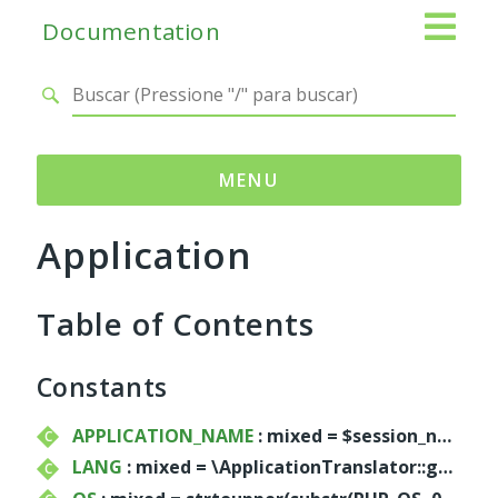
Documentation
MENU
Application
Namespaces
Adianti
Table of Contents
Base
Control
Core
Constants
Database
Http
APPLICATION_NAME
: mixed = $session_name
Log
LANG
: mixed = \ApplicationTranslator::getLanguage()
Registry