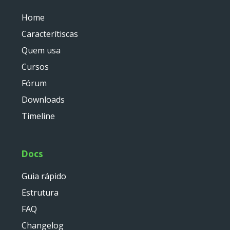
Deprecated
Home
Errors
Caracterítiscas
Markers
Quem usa
Indices
Cursos
Fórum
Files
Downloads
Timeline
Docs
Guia rápido
Estrutura
FAQ
Changelog