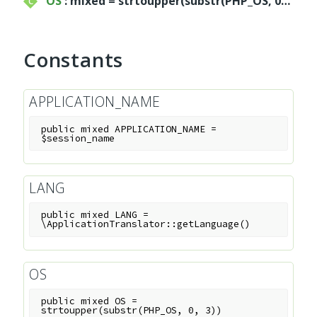
OS
: mixed = strtoupper(substr(PHP_OS, 0, 3))
Service
Util
Constants
Validator
Widget
Wrapper
APPLICATION_NAME
public
mixed
APPLICATION_NAME
=
Packages
$session_name
Application
base
LANG
control
public
mixed
LANG
=
core
\ApplicationTranslator::getLanguage()
database
http
OS
log
registry
public
mixed
OS
=
strtoupper(substr(PHP_OS, 0, 3))