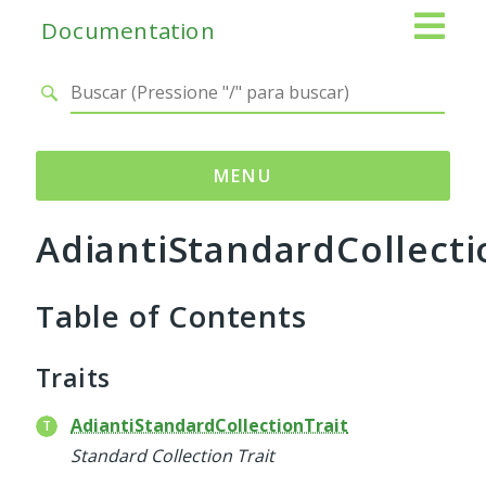
Documentation
MENU
AdiantiStandardCollecti
Namespaces
Adianti
Table of Contents
Base
Control
Core
Traits
Database
Http
AdiantiStandardCollectionTrait
Log
Standard Collection Trait
Registry