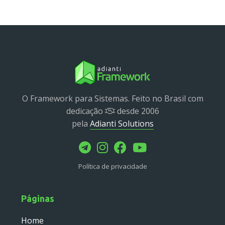
Service
Util
Validator
Widget
Wrapper
Packages
O Framework para Sistemas. Feito no Brasil com
dedicação
desde 2006
Application
pela
Adianti Solutions
base
control
core
Política de privacidade
database
http
log
Páginas
registry
Home