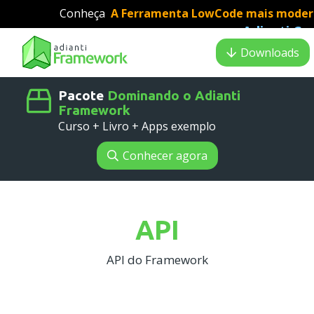
Conheça
A Ferramenta LowCode mais modern
Adianti Cr
desenvolvimento PHP
:
Search results
Downloads
Pacote
Dominando o Adianti
Framework
Curso + Livro + Apps exemplo
Conhecer agora
API
API do Framework