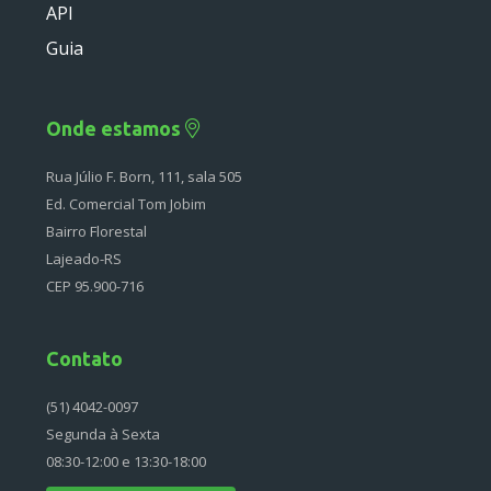
API
Deprecated
Guia
Errors
Markers
Onde estamos
Indices
Rua Júlio F. Born, 111, sala 505
Files
Ed. Comercial Tom Jobim
Bairro Florestal
Lajeado-RS
CEP 95.900-716
Contato
(51) 4042-0097
Segunda à Sexta
08:30-12:00 e 13:30-18:00