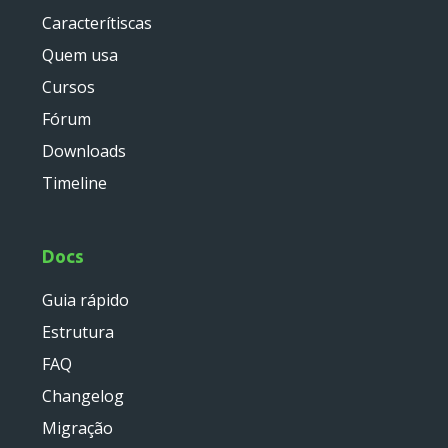
service
Caracterítiscas
util
Quem usa
validator
widget
Cursos
base
Fórum
chart
Downloads
container
Timeline
datagrid
dialog
form
Docs
util
Guia rápido
menu
Estrutura
template
wrapper
FAQ
Changelog
wrapper
Migração
Reports