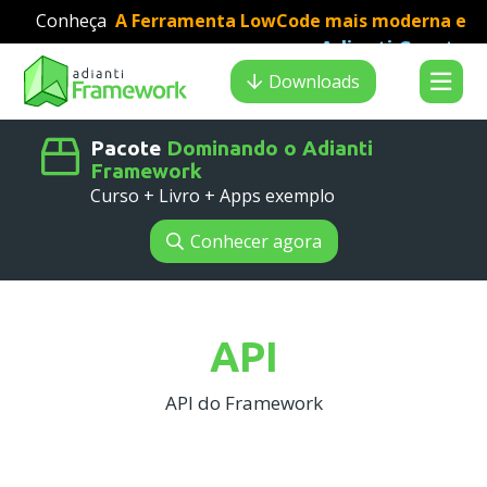
Conheça
A Ferramenta LowCode mais moderna e
Adianti Creator
veloz para desenvolvimento PHP
:
Search results
Downloads
Pacote
Dominando o Adianti
Framework
Curso + Livro + Apps exemplo
Conhecer agora
API
API do Framework