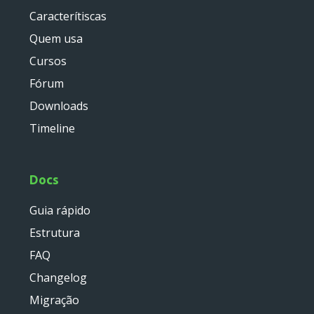
service
Caracterítiscas
util
Quem usa
validator
widget
Cursos
base
Fórum
chart
Downloads
container
Timeline
datagrid
dialog
form
Docs
util
Guia rápido
menu
Estrutura
template
wrapper
FAQ
Changelog
wrapper
Migração
Reports