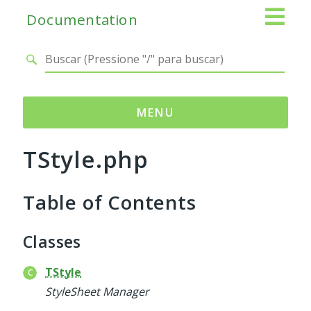
Documentation
MENU
TStyle.php
Namespaces
Adianti
Table of Contents
Base
Control
Core
Classes
Database
Http
TStyle
Log
StyleSheet Manager
Registry