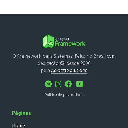
Service
Util
Validator
Widget
Wrapper
Packages
O Framework para Sistemas. Feito no Brasil com
dedicação
desde 2006
Application
pela
Adianti Solutions
base
control
core
Política de privacidade
database
http
log
Páginas
registry
Home