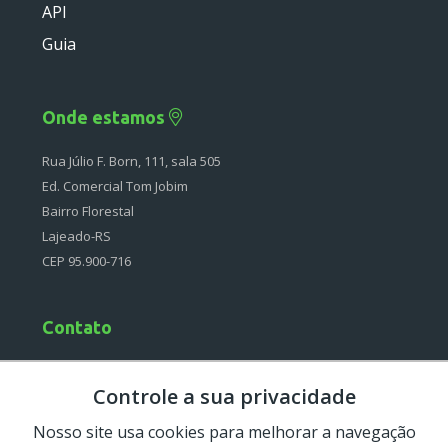
API
Deprecated
Guia
Errors
Markers
Onde estamos
Indices
Rua Júlio F. Born, 111, sala 505
Files
Ed. Comercial Tom Jobim
Bairro Florestal
Lajeado-RS
CEP 95.900-716
Contato
(51) 4042-0097
Controle a sua privacidade
Segunda à Sexta
08:30-12:00 e 13:30-18:00
Nosso site usa cookies para melhorar a navegação