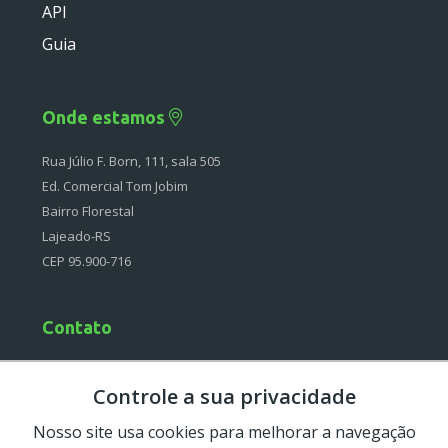
API
Deprecated
Guia
Errors
Markers
Onde estamos
Indices
Rua Júlio F. Born, 111, sala 505
Files
Ed. Comercial Tom Jobim
Bairro Florestal
Lajeado-RS
CEP 95.900-716
Contato
(51) 4042-0097
Controle a sua privacidade
Segunda à Sexta
08:30-12:00 e 13:30-18:00
Nosso site usa cookies para melhorar a navegação