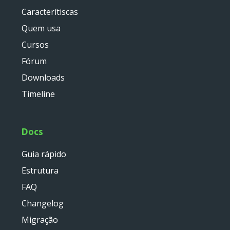
service
Caracterítiscas
util
Quem usa
validator
widget
Cursos
base
Fórum
chart
Downloads
container
Timeline
datagrid
dialog
form
Docs
util
Guia rápido
menu
Estrutura
template
wrapper
FAQ
Changelog
wrapper
Migração
Reports