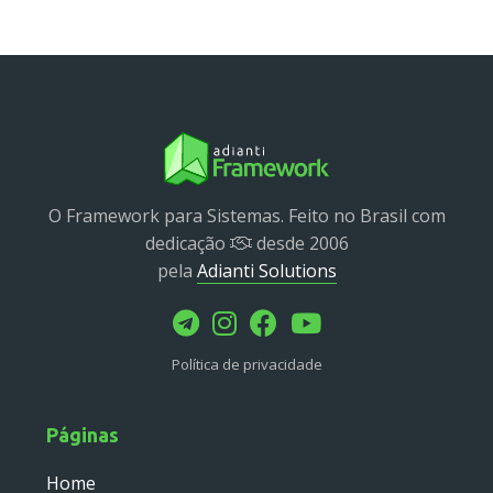
Service
Util
Validator
Widget
Wrapper
Packages
O Framework para Sistemas. Feito no Brasil com
dedicação
desde 2006
Application
pela
Adianti Solutions
base
control
core
Política de privacidade
database
http
log
Páginas
registry
Home