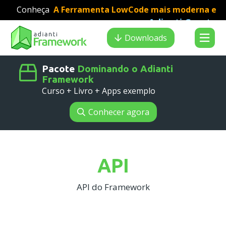
Conheça
A Ferramenta LowCode mais moderna e
Adianti Creator
veloz para desenvolvimento PHP
:
Search results
Downloads
Pacote
Dominando o Adianti
Framework
Curso + Livro + Apps exemplo
Conhecer agora
API
API do Framework