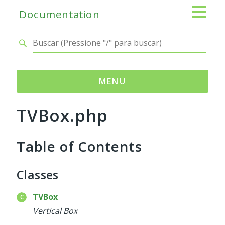
Documentation
MENU
TVBox.php
Namespaces
Adianti
Table of Contents
Base
Control
Core
Classes
Database
Http
TVBox
Log
Vertical Box
Registry