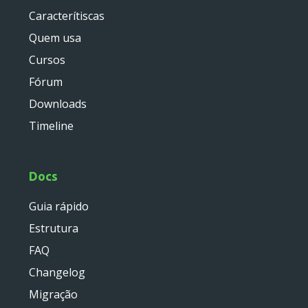
service
Caracterítiscas
util
Quem usa
validator
widget
Cursos
base
Fórum
chart
Downloads
container
Timeline
datagrid
dialog
form
Docs
util
Guia rápido
menu
Estrutura
template
wrapper
FAQ
Changelog
wrapper
Migração
Reports