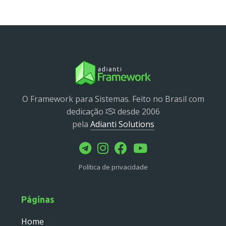
Service
Util
Validator
Widget
Wrapper
Packages
O Framework para Sistemas. Feito no Brasil com
dedicação
desde 2006
Application
pela
Adianti Solutions
base
control
core
Política de privacidade
database
http
log
Páginas
registry
Home