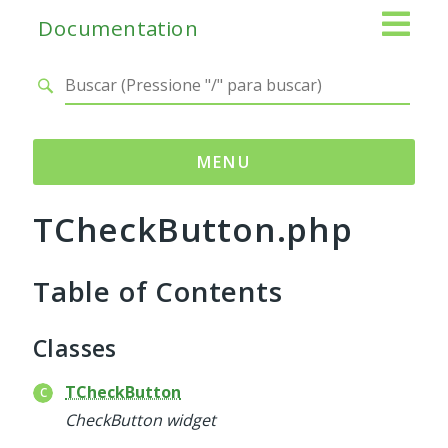
Documentation
MENU
TCheckButton.php
Namespaces
Adianti
Table of Contents
Base
Control
Core
Classes
Database
Http
TCheckButton
Log
CheckButton widget
Registry