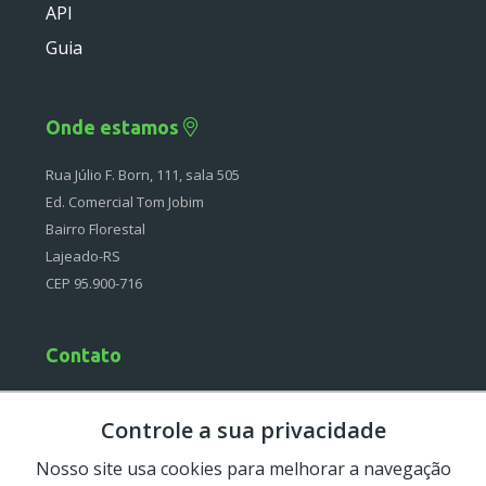
API
Deprecated
Guia
Errors
Markers
Onde estamos
Indices
Rua Júlio F. Born, 111, sala 505
Files
Ed. Comercial Tom Jobim
Bairro Florestal
Lajeado-RS
CEP 95.900-716
Contato
(51) 4042-0097
Controle a sua privacidade
Segunda à Sexta
08:30-12:00 e 13:30-18:00
Nosso site usa cookies para melhorar a navegação