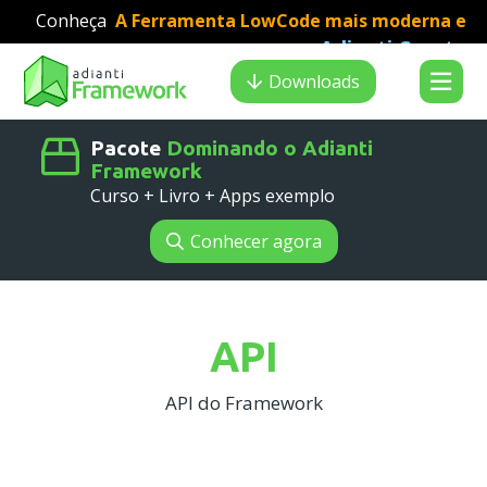
Conheça
A Ferramenta LowCode mais moderna e
Adianti Creator
veloz para desenvolvimento PHP
:
Search results
Downloads
Pacote
Dominando o Adianti
Framework
Curso + Livro + Apps exemplo
Conhecer agora
API
API do Framework