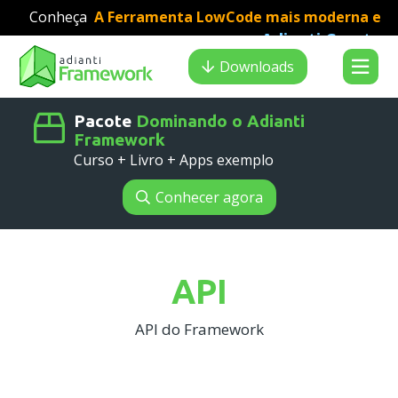
Conheça
A Ferramenta LowCode mais moderna e
Adianti Creator
veloz para desenvolvimento PHP
:
Search results
Downloads
Pacote
Dominando o Adianti
Framework
Curso + Livro + Apps exemplo
Conhecer agora
API
API do Framework