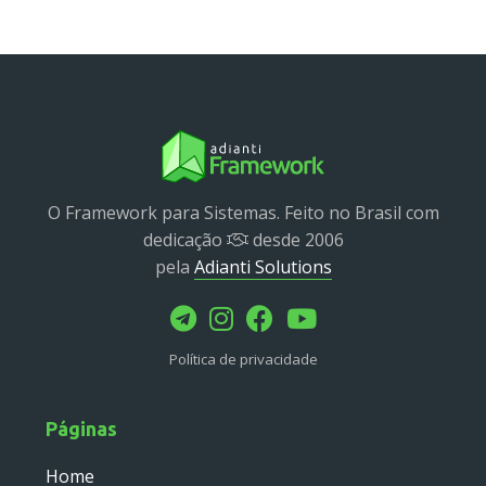
Service
Util
Validator
Widget
Wrapper
Packages
O Framework para Sistemas. Feito no Brasil com
dedicação
desde 2006
Application
pela
Adianti Solutions
base
control
core
Política de privacidade
database
http
log
Páginas
registry
Home