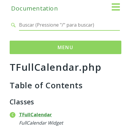
Documentation
MENU
TFullCalendar.php
Namespaces
Adianti
Table of Contents
Base
Control
Core
Classes
Database
Http
TFullCalendar
Log
FullCalendar Widget
Registry