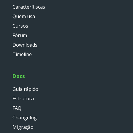
service
Caracterítiscas
util
Quem usa
validator
widget
Cursos
base
Fórum
chart
Downloads
container
Timeline
datagrid
dialog
form
Docs
util
Guia rápido
menu
Estrutura
template
wrapper
FAQ
Changelog
wrapper
Migração
Reports